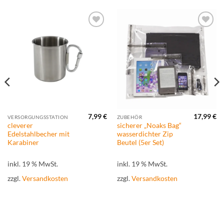
Zur
Zur
Wunschliste
Wunschliste
hinzufügen
hinzufügen
7,99
€
17,99
€
VERSORGUNGSSTATION
ZUBEHÖR
cleverer
sicherer „Noaks Bag“
Edelstahlbecher mit
wasserdichter Zip
Karabiner
Beutel (5er Set)
inkl. 19 % MwSt.
inkl. 19 % MwSt.
zzgl.
Versandkosten
zzgl.
Versandkosten