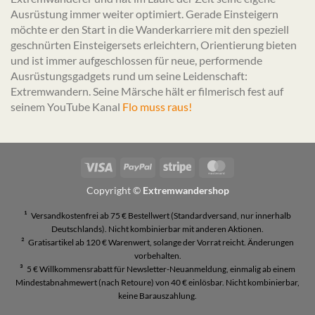
Ausrüstung immer weiter optimiert. Gerade Einsteigern
möchte er den Start in die Wanderkarriere mit den speziell
geschnürten Einsteigersets erleichtern, Orientierung bieten
und ist immer aufgeschlossen für neue, performende
Ausrüstungsgadgets rund um seine Leidenschaft:
Extremwandern. Seine Märsche hält er filmerisch fest auf
seinem YouTube Kanal
Flo muss raus!
Visa
PayPal
Stripe
MasterCard
Copyright ©
Extremwandershop
¹
Versandkostenfrei ab 75 € Bestellwert (Standardversand, nur innerhalb
Deutschlands). Nicht kombinierbar mit anderen Aktionen.
²
Gratisartikel ab 120 € Warenwert, solange der Vorrat reicht. Änderungen
vorbehalten.
³
5 € Willkommensrabatt für Newsletter-Neuanmeldung, einmalig ab einem
Mindestabnahmewert (nach Retoure) von 40 € einlösbar. Nicht kombinierbar,
keine Barauszahlung.