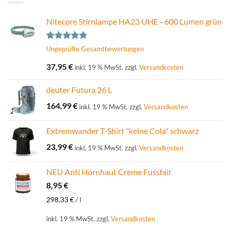
Nitecore Stirnlampe HA23 UHE - 600 Lumen grün
Bewertet
Ungeprüfte Gesamtbewertungen
mit
5.00
von 5
37,95
€
inkl. 19 % MwSt.
zzgl.
Versandkosten
deuter Futura 26 L
164,99
€
inkl. 19 % MwSt.
zzgl.
Versandkosten
Extremwander T-Shirt "keine Cola" schwarz
23,99
€
inkl. 19 % MwSt.
zzgl.
Versandkosten
NEU Anti Hornhaut Creme Fussfair
8,95
€
298,33
€
/
l
inkl. 19 % MwSt.
zzgl.
Versandkosten