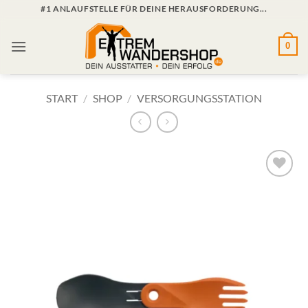
Zum
#1 ANLAUFSTELLE FÜR DEINE HERAUSFORDERUNG...
Inhalt
springen
0
START
/
SHOP
/
VERSORGUNGSSTATION
Zur
Wunschliste
hinzufügen