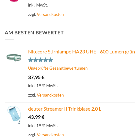
inkl. MwSt.
zzgl.
Versandkosten
AM BESTEN BEWERTET
Nitecore Stirnlampe HA23 UHE - 600 Lumen grün
Bewertet
Ungeprüfte Gesamtbewertungen
mit
5.00
37,95
€
von 5
inkl. 19 % MwSt.
zzgl.
Versandkosten
deuter Streamer II Trinkblase 2.0 L
43,99
€
inkl. 19 % MwSt.
zzgl.
Versandkosten