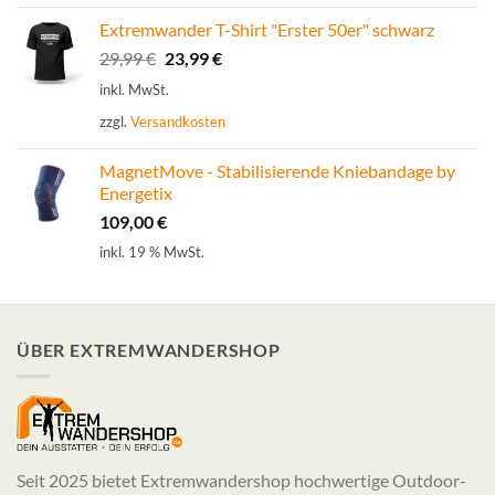
Extremwander T-Shirt "Erster 50er" schwarz
Ursprünglicher
Aktueller
29,99
€
23,99
€
Preis
Preis
inkl. MwSt.
war:
ist:
zzgl.
Versandkosten
29,99 €
23,99 €.
MagnetMove - Stabilisierende Kniebandage by
Energetix
109,00
€
inkl. 19 % MwSt.
ÜBER EXTREMWANDERSHOP
Seit 2025 bietet Extremwandershop hochwertige Outdoor-