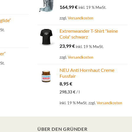
164,99
€
inkl. 19 % MwSt.
zzgl.
Versandkosten
glide“
St.
Extremwander T-Shirt "keine
Cola" schwarz
23,99
€
inkl. 19 % MwSt.
er“
zzgl.
Versandkosten
St.
NEU Anti Hornhaut Creme
Fussfair
8,95
€
298,33
€
/
l
inkl. 19 % MwSt.
zzgl.
Versandkosten
ÜBER DEN GRÜNDER