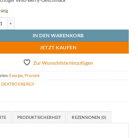
rätig
O ENERGY - Long Distance Gel Wildberry Menge
IN DEN WARENKORB
JETZT KAUFEN
Zur Wunschliste hinzufügen
rien:
Energie
,
Proviant
:
DEXTRO ENERGY
RTE
PRODUKTSICHERHEIT
REZENSIONEN (0)