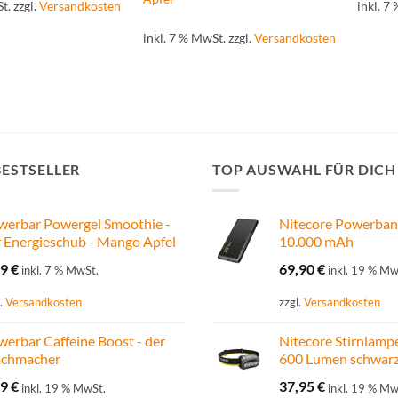
t.
zzgl.
Versandkosten
inkl. 7
inkl. 7 % MwSt.
zzgl.
Versandkosten
BESTSELLER
TOP AUSWAHL FÜR DICH
werbar Powergel Smoothie -
Nitecore Powerban
 Energieschub - Mango Apfel
10.000 mAh
29
€
69,90
€
inkl. 7 % MwSt.
inkl. 19 % Mw
l.
Versandkosten
zzgl.
Versandkosten
erbar Caffeine Boost - der
Nitecore Stirnlam
chmacher
600 Lumen schwar
49
€
37,95
€
inkl. 19 % MwSt.
inkl. 19 % Mw