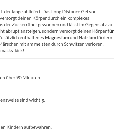
t, der lange abliefert. Das Long Distance Gel von
d versorgt deinen Körper durch ein komplexes
 aus der Zuckerrüber gewonnen und lässt im Gegensatz zu
cht abrupt ansteigen, sondern versorgt deinen Körper
für
usätzlich enthaltenes
Magnesium
und
Natrium
fördern
ärschen mit am meisten durch Schwitzen verloren.
hmacks-kick!
gen über 90 Minuten.
nsweise sind wichtig.
inen Kindern aufbewahren.