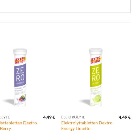
Zur
Zur
Wunschliste
Wunschliste
hinzufügen
hinzufügen
+
4,49
€
4,49
€
OLYTE
ELEKTROLYTE
lyttabletten Dextro
Elektrolyttabletten Dextro
 Berry
Energy Limette