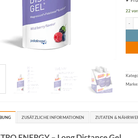
22 vor
DEXTR
Katego
Marke
IBUNG
ZUSÄTZLICHE INFORMATIONEN
ZUTATEN & NÄHRWE
TRO ENERGY – Long Distance Gel