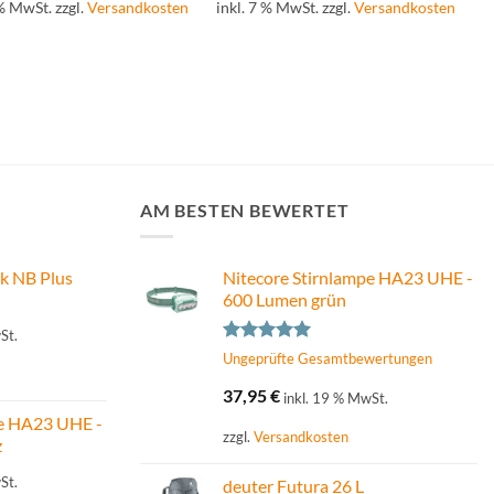
 % MwSt.
zzgl.
Versandkosten
inkl. 7 % MwSt.
zzgl.
Versandkosten
AM BESTEN BEWERTET
k NB Plus
Nitecore Stirnlampe HA23 UHE -
600 Lumen grün
St.
Bewertet
Ungeprüfte Gesamtbewertungen
mit
5.00
von 5
37,95
€
inkl. 19 % MwSt.
pe HA23 UHE -
zzgl.
Versandkosten
z
St.
deuter Futura 26 L