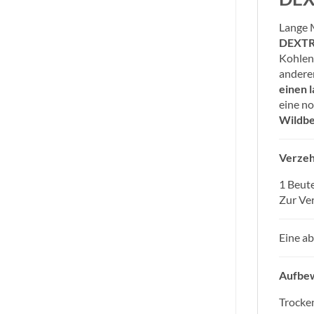
Lange M
DEXTR
Kohlenh
anderen
einen 
eine n
Wildbe
Verze
1 Beute
Zur Ver
Eine a
Aufbe
Trocke