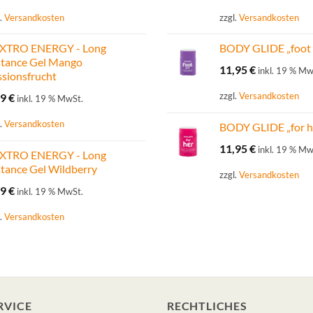
l.
Versandkosten
zzgl.
Versandkosten
XTRO ENERGY - Long
BODY GLIDE „foot 
stance Gel Mango
11,95
€
inkl. 19 % Mw
ssionsfrucht
zzgl.
Versandkosten
49
€
inkl. 19 % MwSt.
l.
Versandkosten
BODY GLIDE „for h
11,95
€
inkl. 19 % Mw
XTRO ENERGY - Long
tance Gel Wildberry
zzgl.
Versandkosten
49
€
inkl. 19 % MwSt.
l.
Versandkosten
RVICE
RECHTLICHES