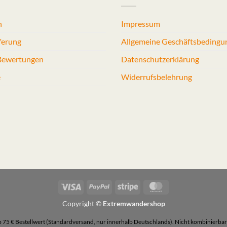
n
Impressum
ferung
Allgemeine Geschäftsbedingu
 Bewertungen
Datenschutzerklärung
e
Widerrufsbelehrung
Visa
PayPal
Stripe
MasterCard
Copyright ©
Extremwandershop
b 75 € Bestellwert (Standardversand, nur innerhalb Deutschlands). Nicht kombinierbar