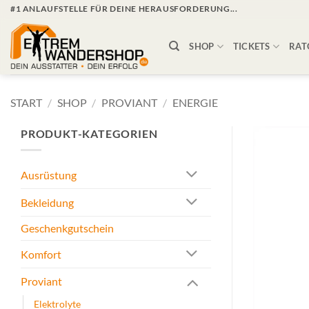
Zum
#1 ANLAUFSTELLE FÜR DEINE HERAUSFORDERUNG...
Inhalt
springen
SHOP
TICKETS
RAT
START
/
SHOP
/
PROVIANT
/
ENERGIE
PRODUKT-KATEGORIEN
Ausrüstung
Bekleidung
Geschenkgutschein
Komfort
Proviant
Elektrolyte