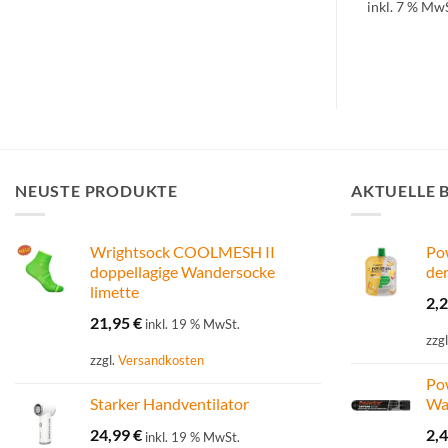
l.
Versandkosten
inkl. 7 % MwS
inkl. 7 % MwSt.
zzgl.
Versandkosten
NEUSTE PRODUKTE
AKTUELLE 
Wrightsock COOLMESH II
Po
doppellagige Wandersocke
der
limette
2,
21,95
€
inkl. 19 % MwSt.
zzg
zzgl.
Versandkosten
Pow
Starker Handventilator
Wa
24,99
€
2,
inkl. 19 % MwSt.