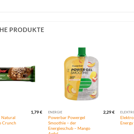
HE PRODUKTE
Zur
Zur
Wunschliste
Wunschliste
hinzufügen
hinzufügen
+
+
1,79
€
2,29
€
ENERGIE
ELEKTR
l Natural
Powerbar Powergel
Elektro
o Crunch
Smoothie – der
Energy
Energieschub – Mango
Apfel