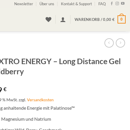
Newsletter
Über uns
Kontakt & Support
FAQ
WARENKORB /
0,00
€
0
XTRO ENERGY – Long Distance Gel
ldberry
9
€
19 % MwSt.
zzgl.
Versandkosten
g anhaltende Energie mit Palatinose™
 Magnesium und Natrium
chtiger Wild-Berry-Geschmack