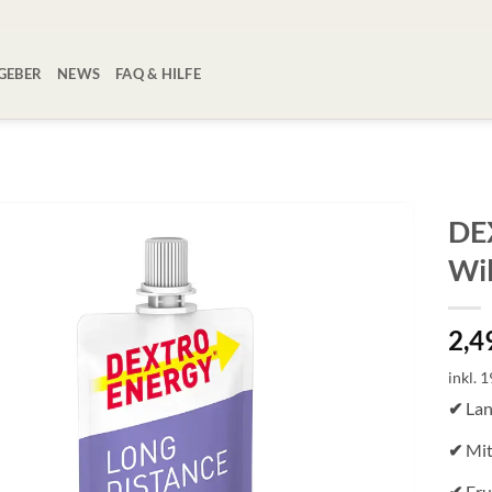
GEBER
NEWS
FAQ & HILFE
DE
Wi
Zur
Wunschliste
hinzufügen
2,4
inkl. 
✔
Lan
✔
Mit
✔
Fru