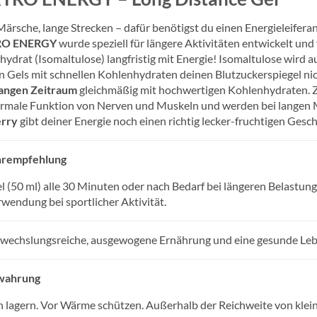
ärsche, lange Strecken – dafür benötigst du einen Energieleiferan
O ENERGY
wurde speziell für längere Aktivitäten entwickelt un
ydrat (Isomaltulose) langfristig mit Energie! Isomaltulose wird
 Gels mit schnellen Kohlenhydraten deinen Blutzuckerspiegel ni
langen Zeitraum
gleichmäßig mit hochwertigen Kohlenhydraten. Z
ormale Funktion von Nerven und Muskeln und werden bei langen M
rry
gibt deiner Energie noch einen richtig lecker-fruchtigen Gesc
hrempfehlung
l (50 ml) alle 30 Minuten oder nach Bedarf bei längeren Belastun
wendung bei sportlicher Aktivität.
bwechslungsreiche, ausgewogene Ernährung und eine gesunde Lebe
wahrung
n lagern. Vor Wärme schützen. Außerhalb der Reichweite von kle