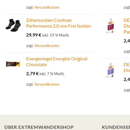
zzgl.
Versandkosten
zzg
Zehensocken Coolmax
DE
Performance 2.0 von Frei Socken
Di
Pa
29,99
€
inkl. 19 % MwSt.
2,
zzgl.
Versandkosten
zzg
Energieriegel Energize Original
Chocolate
DE
Dis
2,79
€
inkl. 7 % MwSt.
2,
zzgl.
Versandkosten
zzg
ÜBER EXTREMWANDERSHOP
KUNDENSE