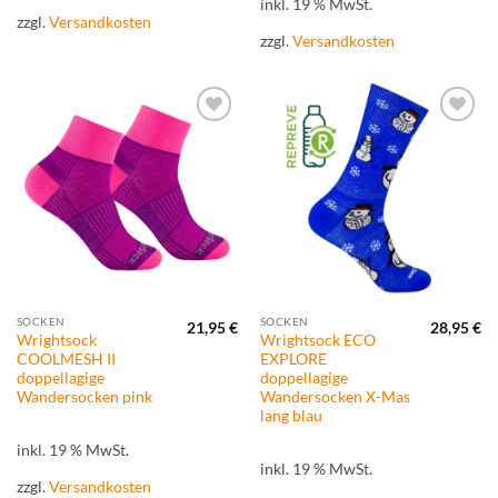
inkl. 19 % MwSt.
zzgl.
Versandkosten
zzgl.
Versandkosten
Zur
Zur
Wunschliste
Wunschliste
hinzufügen
hinzufügen
SOCKEN
SOCKEN
21,95
€
28,95
€
Wrightsock
Wrightsock ECO
COOLMESH II
EXPLORE
doppellagige
doppellagige
Wandersocken pink
Wandersocken X-Mas
lang blau
inkl. 19 % MwSt.
inkl. 19 % MwSt.
zzgl.
Versandkosten