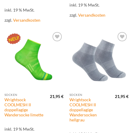
inkl. 19 % MwSt.
inkl. 19 % MwSt.
zzgl.
Versandkosten
zzgl.
Versandkosten
Zur
Zur
Wunschliste
Wunschliste
hinzufügen
hinzufügen
SOCKEN
SOCKEN
21,95
€
21,95
€
Wrightsock
Wrightsock
COOLMESH II
COOLMESH II
doppellagige
doppellagige
Wandersocke limette
Wandersocken
hellgrau
inkl. 19 % MwSt.