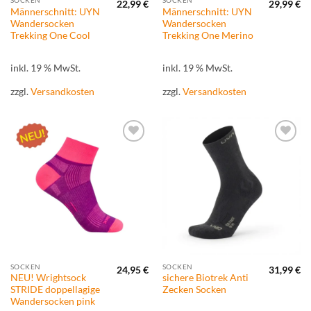
22,99
€
29,99
€
Männerschnitt: UYN
Männerschnitt: UYN
Wandersocken
Wandersocken
Trekking One Cool
Trekking One Merino
inkl. 19 % MwSt.
inkl. 19 % MwSt.
zzgl.
Versandkosten
zzgl.
Versandkosten
Zur
Zur
Wunschliste
Wunschliste
hinzufügen
hinzufügen
SOCKEN
SOCKEN
24,95
€
31,99
€
NEU! Wrightsock
sichere Biotrek Anti
STRIDE doppellagige
Zecken Socken
Wandersocken pink