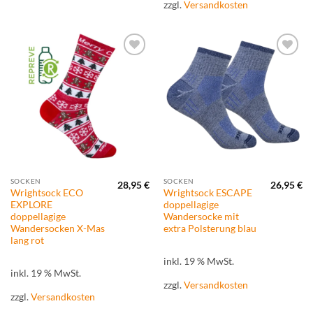
zzgl.
Versandkosten
Zur
Zur
Wunschliste
Wunschliste
hinzufügen
hinzufügen
SOCKEN
SOCKEN
28,95
€
26,95
€
Wrightsock ECO
Wrightsock ESCAPE
EXPLORE
doppellagige
doppellagige
Wandersocke mit
Wandersocken X-Mas
extra Polsterung blau
lang rot
inkl. 19 % MwSt.
inkl. 19 % MwSt.
zzgl.
Versandkosten
zzgl.
Versandkosten