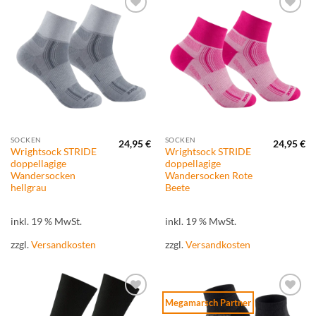
Zur
Zur
Wunschliste
Wunschliste
hinzufügen
hinzufügen
SOCKEN
SOCKEN
24,95
€
24,95
€
Wrightsock STRIDE
Wrightsock STRIDE
doppellagige
doppellagige
Wandersocken
Wandersocken Rote
hellgrau
Beete
inkl. 19 % MwSt.
inkl. 19 % MwSt.
zzgl.
Versandkosten
zzgl.
Versandkosten
Megamarsch Partner
Zur
Zur
Wunschliste
Wunschliste