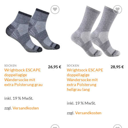
Zur
Zur
Wunschliste
Wunschliste
hinzufügen
hinzufügen
SOCKEN
SOCKEN
26,95
€
28,95
€
Wrightsock ESCAPE
Wrightsock ESCAPE
doppellagige
doppellagige
Wandersocke mit
Wandersocke mit
extra Polsterung grau
extra Polsterung
hellgrau lang
inkl. 19 % MwSt.
inkl. 19 % MwSt.
zzgl.
Versandkosten
zzgl.
Versandkosten