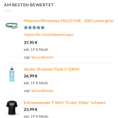
AM BESTEN BEWERTET
Nitecore Stirnlampe HA23 UHE - 600 Lumen grün
Bewertet
Ungeprüfte Gesamtbewertungen
mit
5.00
37,95
€
von 5
inkl. 19 % MwSt.
zzgl.
Versandkosten
deuter Streamer Flask II 500ml
26,99
€
inkl. 19 % MwSt.
zzgl.
Versandkosten
Extremwander T-Shirt "Erster 100er" schwarz
23,99
€
inkl. 19 % MwSt.