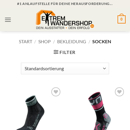
Zum
#1 ANLAUFSTELLE FÜR DEINE HERAUSFORDERUNG...
Inhalt
springen
0
START
/
SHOP
/
BEKLEIDUNG
/
SOCKEN
FILTER
Zur
Zur
Wunschliste
Wunschliste
hinzufügen
hinzufügen