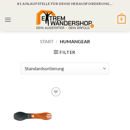
Zum
#1 ANLAUFSTELLE FÜR DEINE HERAUSFORDERUNG...
Inhalt
springen
0
START
/
HUMANGEAR
FILTER
Zur
Wunschliste
hinzufügen