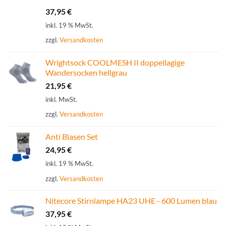
mit
5.00
37,95
€
von 5
inkl. 19 % MwSt.
zzgl.
Versandkosten
Wrightsock COOLMESH II doppellagige
Wandersocken hellgrau
21,95
€
inkl. MwSt.
zzgl.
Versandkosten
Anti Blasen Set
24,95
€
inkl. 19 % MwSt.
zzgl.
Versandkosten
Nitecore Stirnlampe HA23 UHE - 600 Lumen blau
37,95
€