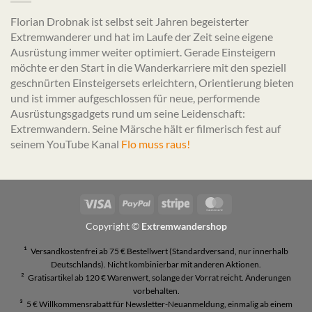
Florian Drobnak ist selbst seit Jahren begeisterter
Extremwanderer und hat im Laufe der Zeit seine eigene
Ausrüstung immer weiter optimiert. Gerade Einsteigern
möchte er den Start in die Wanderkarriere mit den speziell
geschnürten Einsteigersets erleichtern, Orientierung bieten
und ist immer aufgeschlossen für neue, performende
Ausrüstungsgadgets rund um seine Leidenschaft:
Extremwandern. Seine Märsche hält er filmerisch fest auf
seinem YouTube Kanal
Flo muss raus!
Visa
PayPal
Stripe
MasterCard
Copyright ©
Extremwandershop
¹
Versandkostenfrei ab 75 € Bestellwert (Standardversand, nur innerhalb
Deutschlands). Nicht kombinierbar mit anderen Aktionen.
²
Gratisartikel ab 120 € Warenwert, solange der Vorrat reicht. Änderungen
vorbehalten.
³
5 € Willkommensrabatt für Newsletter-Neuanmeldung, einmalig ab einem