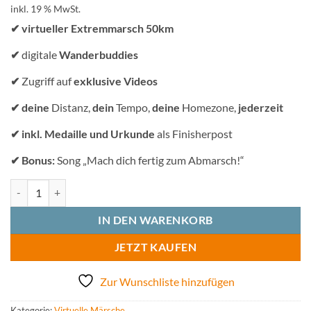
inkl. 19 % MwSt.
✔
virtueller Extremmarsch 50km
✔
digitale
Wanderbuddies
✔
Zugriff auf
exklusive Videos
✔
deine
Distanz,
dein
Tempo,
deine
Homezone,
jederzeit
✔
inkl. Medaille und Urkunde
als Finisherpost
✔
Bonus:
Song „Mach dich fertig zum Abmarsch!“
Virtueller Extremmarsch: Abmarsch@home 50km - deine Herausfor
IN DEN WARENKORB
JETZT KAUFEN
Zur Wunschliste hinzufügen
Kategorie:
Virtuelle Märsche