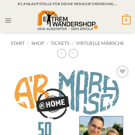
Zum
#1 ANLAUFSTELLE FÜR DEINE HERAUSFORDERUNG...
Inhalt
springen
0
START
/
SHOP
/
TICKETS
/
VIRTUELLE MÄRSCHE
Zur
Wunschliste
hinzufügen