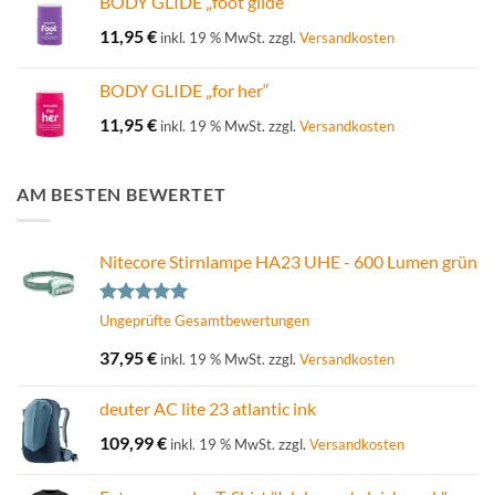
BODY GLIDE „foot glide“
11,95
€
inkl. 19 % MwSt.
zzgl.
Versandkosten
BODY GLIDE „for her“
11,95
€
inkl. 19 % MwSt.
zzgl.
Versandkosten
AM BESTEN BEWERTET
Nitecore Stirnlampe HA23 UHE - 600 Lumen grün
Bewertet
Ungeprüfte Gesamtbewertungen
mit
5.00
von 5
37,95
€
inkl. 19 % MwSt.
zzgl.
Versandkosten
deuter AC lite 23 atlantic ink
109,99
€
inkl. 19 % MwSt.
zzgl.
Versandkosten