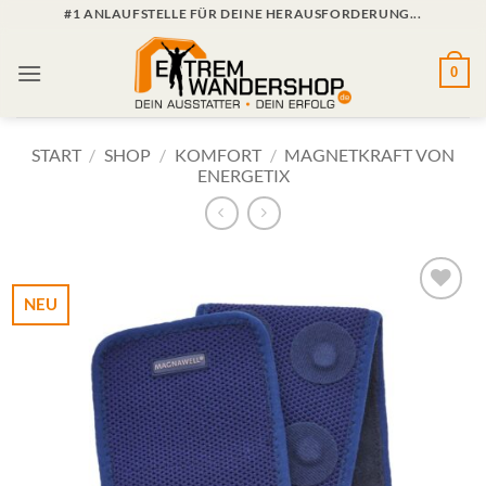
Zum
#1 ANLAUFSTELLE FÜR DEINE HERAUSFORDERUNG...
Inhalt
springen
0
START
/
SHOP
/
KOMFORT
/
MAGNETKRAFT VON
ENERGETIX
NEU
Zur
Wunschliste
hinzufügen