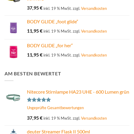
37,95
€
inkl. 19 % MwSt.
zzgl.
Versandkosten
BODY GLIDE „foot glide“
11,95
€
inkl. 19 % MwSt.
zzgl.
Versandkosten
BODY GLIDE „for her“
11,95
€
inkl. 19 % MwSt.
zzgl.
Versandkosten
AM BESTEN BEWERTET
Nitecore Stirnlampe HA23 UHE - 600 Lumen grün
Bewertet
Ungeprüfte Gesamtbewertungen
mit
5.00
von 5
37,95
€
inkl. 19 % MwSt.
zzgl.
Versandkosten
deuter Streamer Flask II 500ml