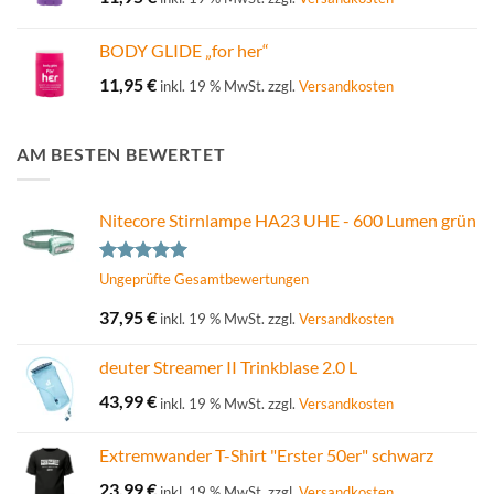
BODY GLIDE „for her“
11,95
€
inkl. 19 % MwSt.
zzgl.
Versandkosten
AM BESTEN BEWERTET
Nitecore Stirnlampe HA23 UHE - 600 Lumen grün
Bewertet
Ungeprüfte Gesamtbewertungen
mit
5.00
von 5
37,95
€
inkl. 19 % MwSt.
zzgl.
Versandkosten
deuter Streamer II Trinkblase 2.0 L
43,99
€
inkl. 19 % MwSt.
zzgl.
Versandkosten
Extremwander T-Shirt "Erster 50er" schwarz
23,99
€
inkl. 19 % MwSt.
zzgl.
Versandkosten