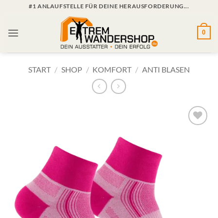
Zum
#1 ANLAUFSTELLE FÜR DEINE HERAUSFORDERUNG...
Inhalt
springen
0
START
/
SHOP
/
KOMFORT
/
ANTI BLASEN
Zur
Wunschliste
hinzufügen