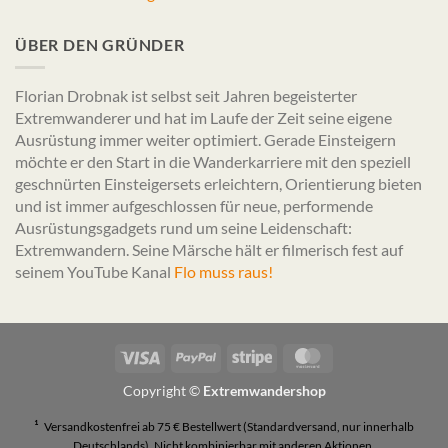
ÜBER DEN GRÜNDER
Florian Drobnak ist selbst seit Jahren begeisterter
Extremwanderer und hat im Laufe der Zeit seine eigene
Ausrüstung immer weiter optimiert. Gerade Einsteigern
möchte er den Start in die Wanderkarriere mit den speziell
geschnürten Einsteigersets erleichtern, Orientierung bieten
und ist immer aufgeschlossen für neue, performende
Ausrüstungsgadgets rund um seine Leidenschaft:
Extremwandern. Seine Märsche hält er filmerisch fest auf
seinem YouTube Kanal
Flo muss raus!
Visa
PayPal
Stripe
MasterCard
Copyright ©
Extremwandershop
¹
Versandkostenfrei ab 75 € Bestellwert (Standardversand, nur innerhalb
Deutschlands). Nicht kombinierbar mit anderen Aktionen.