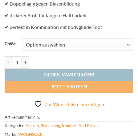
✔
Doppellagig gegen Blasenbildung
✔
dickerer Stoff für längere Haltbarkeit
✔
perfekt in Kombination mit bodygluide Foot
Größe
Wrightsock STRIDE doppellagige Wandersocken Rote Beete Menge
IN DEN WARENKORB
JETZT KAUFEN
Zur Wunschliste hinzufügen
Artikelnummer:
n. v.
Kategorien:
Socken
,
Bekleidung
,
Komfort
,
Anti Blasen
Marke:
WRIGHSOCK