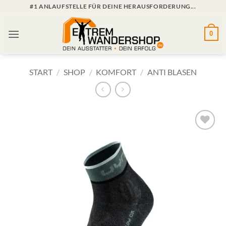
Zum
#1 ANLAUFSTELLE FÜR DEINE HERAUSFORDERUNG...
Inhalt
springen
0
START
/
SHOP
/
KOMFORT
/
ANTI BLASEN
Zur
Wunschliste
hinzufügen