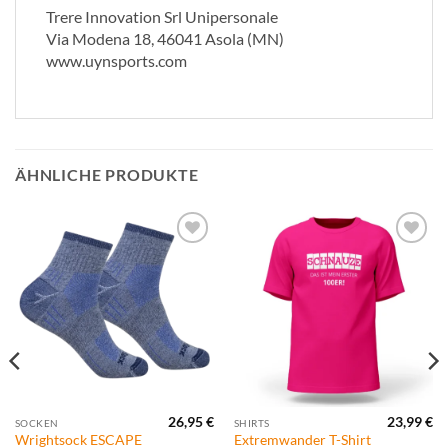
Trere Innovation Srl Unipersonale
Via Modena 18, 46041 Asola (MN)
www.uynsports.com
ÄHNLICHE PRODUKTE
Zur
Zur
Wunschliste
Wunschliste
hinzufügen
hinzufügen
26,95
€
23,99
€
SOCKEN
SHIRTS
Wrightsock ESCAPE
Extremwander T-Shirt