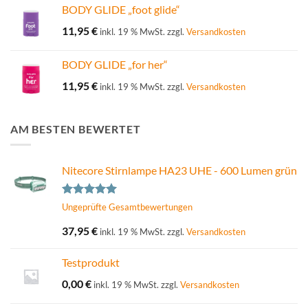
BODY GLIDE „foot glide“
11,95
€
inkl. 19 % MwSt.
zzgl.
Versandkosten
BODY GLIDE „for her“
11,95
€
inkl. 19 % MwSt.
zzgl.
Versandkosten
AM BESTEN BEWERTET
Nitecore Stirnlampe HA23 UHE - 600 Lumen grün
Bewertet
Ungeprüfte Gesamtbewertungen
mit
5.00
von 5
37,95
€
inkl. 19 % MwSt.
zzgl.
Versandkosten
Testprodukt
0,00
€
inkl. 19 % MwSt.
zzgl.
Versandkosten