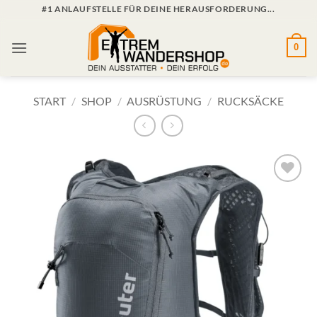
Zum
#1 ANLAUFSTELLE FÜR DEINE HERAUSFORDERUNG...
Inhalt
springen
0
START
/
SHOP
/
AUSRÜSTUNG
/
RUCKSÄCKE
Zur
Wunschliste
hinzufügen