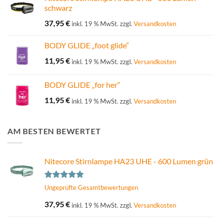
schwarz
37,95
€
inkl. 19 % MwSt.
zzgl.
Versandkosten
BODY GLIDE „foot glide“
11,95
€
inkl. 19 % MwSt.
zzgl.
Versandkosten
BODY GLIDE „for her“
11,95
€
inkl. 19 % MwSt.
zzgl.
Versandkosten
AM BESTEN BEWERTET
Nitecore Stirnlampe HA23 UHE - 600 Lumen grün
Bewertet
Ungeprüfte Gesamtbewertungen
mit
5.00
von 5
37,95
€
inkl. 19 % MwSt.
zzgl.
Versandkosten