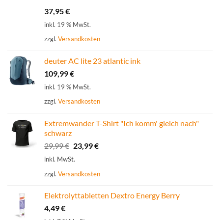
mit
5.00
37,95
€
von 5
inkl. 19 % MwSt.
zzgl.
Versandkosten
deuter AC lite 23 atlantic ink
109,99
€
inkl. 19 % MwSt.
zzgl.
Versandkosten
Extremwander T-Shirt "Ich komm' gleich nach"
schwarz
Ursprünglicher
Aktueller
29,99
€
23,99
€
Preis
Preis
inkl. MwSt.
war:
ist:
zzgl.
Versandkosten
29,99 €
23,99 €.
Elektrolyttabletten Dextro Energy Berry
4,49
€