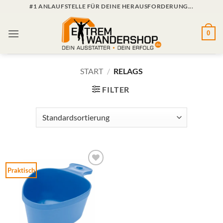
Zum
#1 ANLAUFSTELLE FÜR DEINE HERAUSFORDERUNG...
Inhalt
springen
0
START
/
RELAGS
FILTER
Praktisch
Zur
Wunschliste
hinzufügen