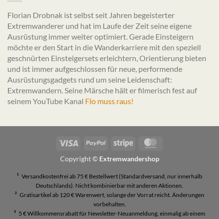
Florian Drobnak ist selbst seit Jahren begeisterter
Extremwanderer und hat im Laufe der Zeit seine eigene
Ausrüstung immer weiter optimiert. Gerade Einsteigern
möchte er den Start in die Wanderkarriere mit den speziell
geschnürten Einsteigersets erleichtern, Orientierung bieten
und ist immer aufgeschlossen für neue, performende
Ausrüstungsgadgets rund um seine Leidenschaft:
Extremwandern. Seine Märsche hält er filmerisch fest auf
seinem YouTube Kanal
Flo muss raus!
Visa
PayPal
Stripe
MasterCard
Copyright ©
Extremwandershop
¹
Versandkostenfrei ab 75 € Bestellwert (Standardversand, nur innerhalb
Deutschlands). Nicht kombinierbar mit anderen Aktionen.
²
Gratisartikel ab 120 € Warenwert, solange der Vorrat reicht. Änderungen
vorbehalten.
³
5 € Willkommensrabatt für Newsletter-Neuanmeldung, einmalig ab einem